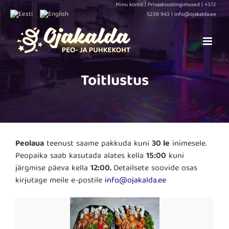
Skip
Minu konto
|
Privaatsustingimused
|
+372
5238 943 |
info@ojakalda.ee
to
content
Toitlustus
Peolaua
teenust saame pakkuda kuni
30 le
inimesele.
Peopaika saab kasutada alates kella
15:00
kuni
järgmise päeva kella
12:00.
Detailsete soovide osas
kirjutage meile e-postile
info@ojakalda.ee