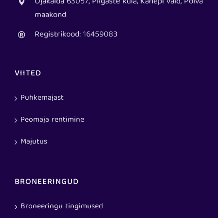
Ojakalda 63057, Piigaste küla, Kanepi vald, Põlva
maakond
Registrikood: 16459083
VIITED
Puhkemajast
Peomaja rentimine
Majutus
BRONEERINGUD
Broneeringu tingimused