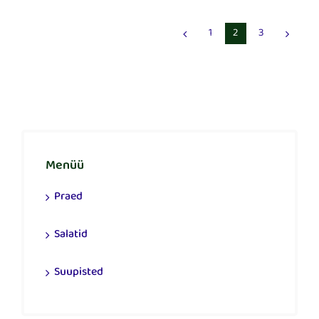
1
2
3
Menüü
Praed
Salatid
Suupisted