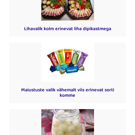
Lihavalik kolm erinevat liha dipikastmega
Maiustuste valik vähemalt viis erinevat sorti
komme