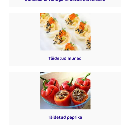
Suitsukana vahuga täidetud korvikesed
Täidetud munad
Täidetud paprika