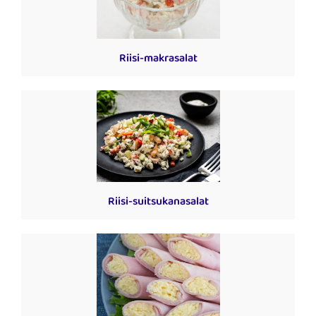
Riisi-makrasalat
Riisi-suitsukanasalat