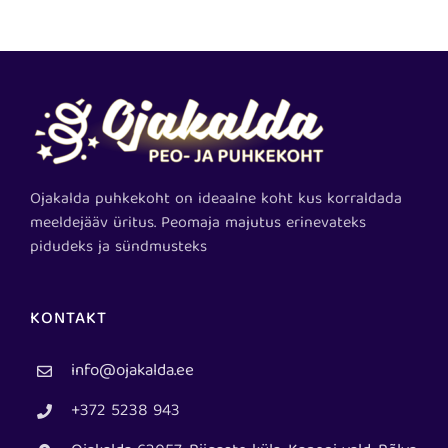
Ojakalda puhkekoht on ideaalne koht kus korraldada
meeldejääv üritus. Peomaja majutus erinevateks
pidudeks ja sündmusteks
KONTAKT
info@ojakalda.ee
+372 5238 943