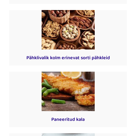
Pähklivalik kolm erinevat sorti pähkleid
Paneeritud kala